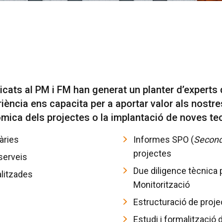
icats al PM i FM han generat un planter d’expert
ència ens capacita per a aportar valor als nostre
conòmica dels projectes o la implantació de noves t
àries
Informes SPO (
Second
projectes
 serveis
Due diligence tècnica 
alitzades
Monitorització
Estructuració de proje
Estudi i formalització