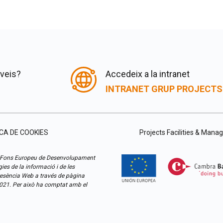
rveis?
Accedeix a la intranet
INTRANET GRUP PROJECTS
ICA DE COOKIES
Projects Facilities & Man
 Fons Europeu de Desenvolupament
ogies de la informació i de les
Presència Web a través de pàgina
2021. Per això ha comptat amb el