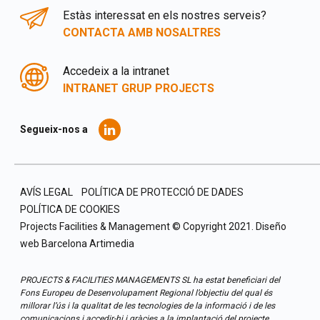
Estàs interessat en els nostres serveis?
CONTACTA AMB NOSALTRES
Accedeix a la intranet
INTRANET GRUP PROJECTS
Segueix-nos a
AVÍS LEGAL
POLÍTICA DE PROTECCIÓ DE DADES
POLÍTICA DE COOKIES
Projects Facilities & Management © Copyright 2021.
Diseño
web Barcelona
Artimedia
PROJECTS & FACILITIES MANAGEMENTS SL ha estat beneficiari del
Fons Europeu de Desenvolupament Regional l’objectiu del qual és
millorar l’ús i la qualitat de les tecnologies de la informació i de les
comunicacions i accedir-hi i gràcies a la implantació del projecte